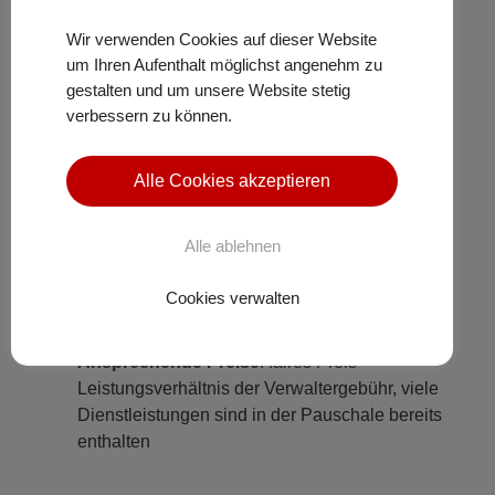
Viel Erfahrung
: Seit über 30 Jahren in der
Immobilienverwaltung und Baubetreuung tätig
Wir verwenden Cookies auf dieser Website
um Ihren Aufenthalt möglichst angenehm zu
Hohe Kompetenz
: Wir sind Mitglied im
gestalten und um unsere Website stetig
Dachverband der Deutschen
verbessern zu können.
Immobilienverwalter und damit immer
hervorragend informiert. Ferner wird unser
Alle Cookies akzeptieren
Personal stetig weitergebildet
Steuervorteil
: Für unsere Eigentümer erstellen
Alle ablehnen
wir eine Bescheinigung über die haushaltsnahe
Dienstleistungen gemäß §35a EStG. Und das
Cookies verwalten
kostenlos!
Ansprechende Preise
: faires Preis-
Leistungsverhältnis der Verwaltergebühr, viele
Dienstleistungen sind in der Pauschale bereits
enthalten