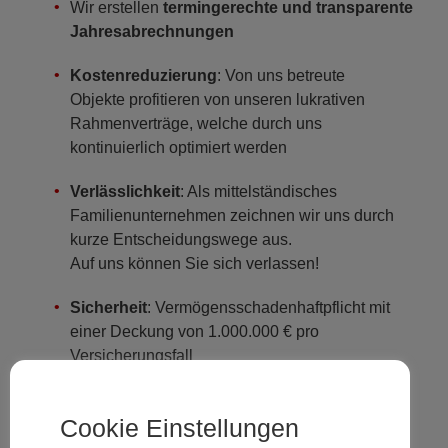
Wir erstellen
termingerechte und transparente
Jahresabrechnungen
Kostenreduzierung
: Von uns betreute
Objekte profitieren von unseren lukrativen
Rahmenverträge, welche durch uns
kontinuierlich optimiert werden
Verlässlichkeit
: Als mittelständisches
Familienunternehmen zeichnen wir uns durch
kurze Entscheidungswege aus.
Auf uns können Sie sich verlassen!
Sicherheit
: Vermögensschadenhaftpflicht mit
einer Deckung von 1.000.000 € pro
Versicherungsfall
Cookie Einstellungen